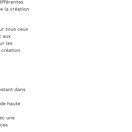
ifférentes
te la création
ur tous ceux
t aux
ur les
 création
restant dans
 de haute
vec une
nces