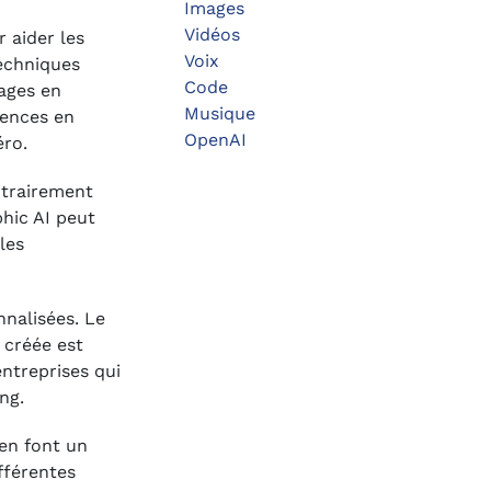
Images
Vidéos
r aider les
Voix
techniques
Code
ages en
Musique
tences en
OpenAI
éro.
ntrairement
hic AI peut
les
nnalisées. Le
 créée est
entreprises qui
ng.
 en font un
fférentes