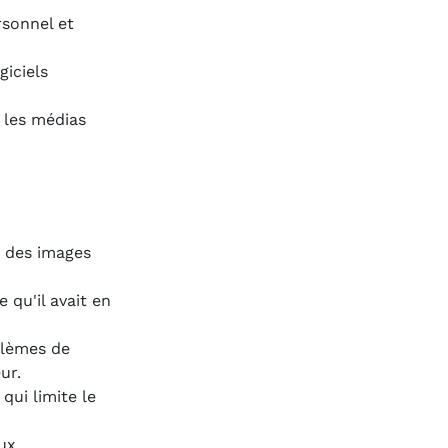
rsonnel et
giciels
 les médias
r des images
 qu'il avait en
blèmes de
ur.
qui limite le
aux