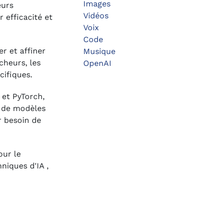
Images
eurs
Vidéos
 efficacité et
Voix
Code
r et affiner
Musique
cheurs, les
OpenAI
cifiques.
 et PyTorch,
l de modèles
r besoin de
our le
niques d'IA ,