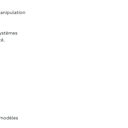
manipulation
systèmes
té.
 modèles