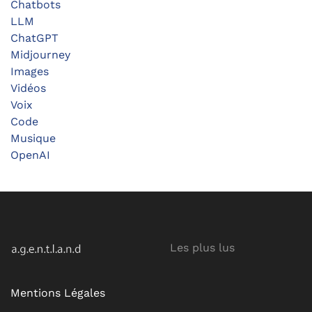
Chatbots
LLM
ChatGPT
Midjourney
Images
Vidéos
Voix
Code
Musique
OpenAI
Les plus lus
Mentions Légales