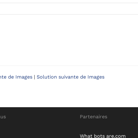
nte de Images
|
Solution suivante de Images
lus
Partenaires
What bots are.com