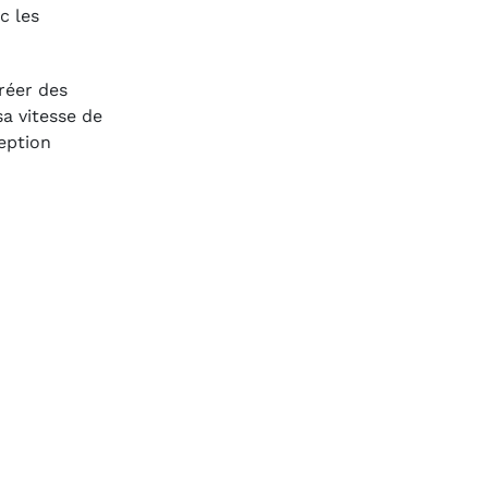
c les
réer des
sa vitesse de
ception