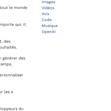
Images
e tout le monde
Vidéos
Voix
Code
importe qui. Il
Musique
OpenAI
t, des
ouhaités.
ur générer des
 temps.
personnaliser
r les s
veloppeurs du