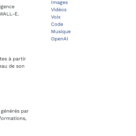
Images
igence
Vidéos
 WALL-E.
Voix
Code
Musique
OpenAI
es à partir
eau de son
s générés par
formations,