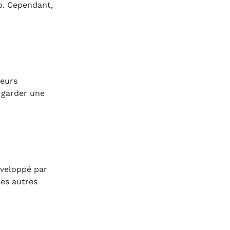
b. Cependant,
leurs
 garder une
éveloppé par
les autres