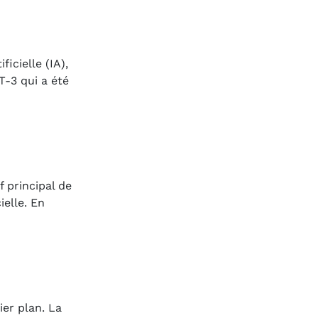
cielle (IA),
T-3 qui a été
 principal de
ielle. En
er plan. La