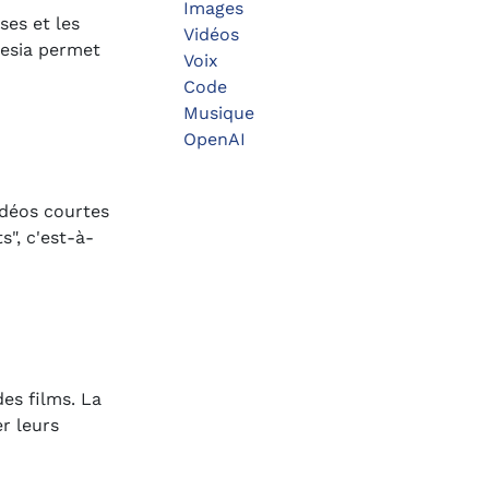
Images
ses et les
Vidéos
thesia permet
Voix
Code
Musique
OpenAI
idéos courtes
s", c'est-à-
des films. La
er leurs