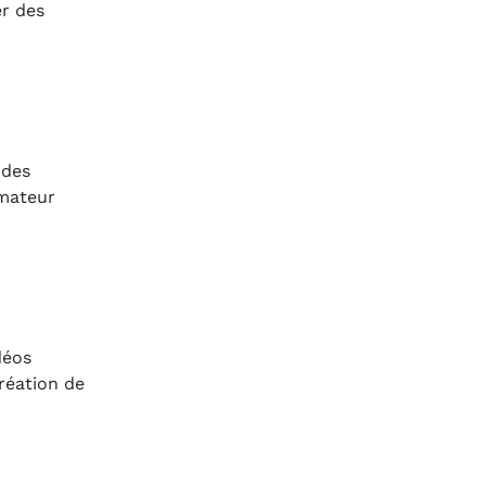
er des
 des
imateur
déos
création de