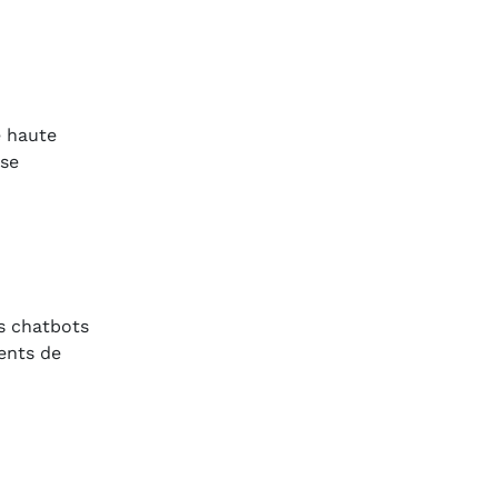
e haute
ise
es chatbots
ients de