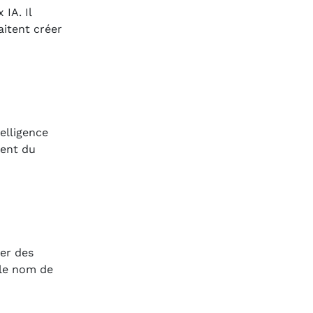
IA. Il
aitent créer
telligence
ment du
er des
 le nom de