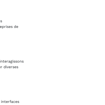
es
eprises de
interagissons
er diverses
 interfaces