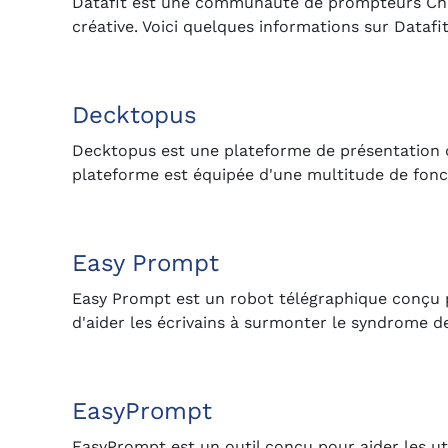
Datafit est une communauté de prompteurs ChatG
créative. Voici quelques informations sur Dataf
Decktopus
Decktopus est une plateforme de présentation q
plateforme est équipée d'une multitude de fonct
Easy Prompt
Easy Prompt est un robot télégraphique conçu po
d'aider les écrivains à surmonter le syndrome de
EasyPrompt
EasyPrompt est un outil conçu pour aider les util