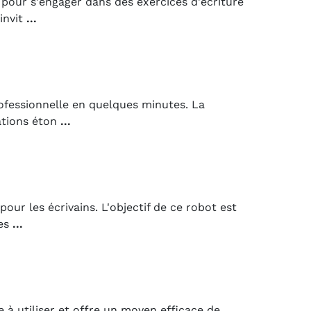
pour s'engager dans des exercices d'écriture
invit
...
ofessionnelle en quelques minutes. La
ations éton
...
r les écrivains. L'objectif de ce robot est
 es
...
e à utiliser et offre un moyen efficace de