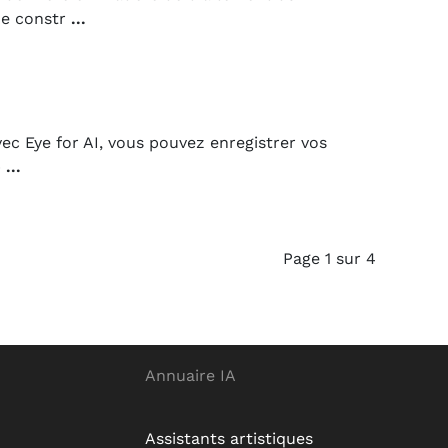
de constr
...
vec Eye for AI, vous pouvez enregistrer vos
p
...
Page 1 sur 4
Annuaire IA
Assistants artistiques