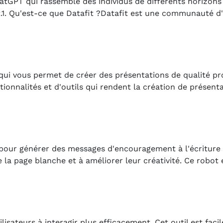
PT qui rassemble des individus de différents horizons 
it.1. Qu'est-ce que Datafit ?Datafit est une communauté d'
ui vous permet de créer des présentations de qualité pr
ionnalités et d'outils qui rendent la création de présent
ur générer des messages d'encouragement à l'écriture pou
 la page blanche et à améliorer leur créativité. Ce robot
isateurs à interagir plus efficacement. Cet outil est facil