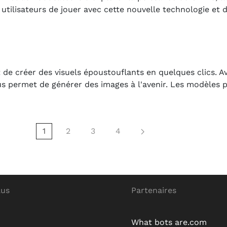
tilisateurs de jouer avec cette nouvelle technologie et 
 de créer des visuels époustouflants en quelques clics. A
ous permet de générer des images à l'avenir. Les modèles 
1
2
3
4
lus
Partenaires
What bots are.com