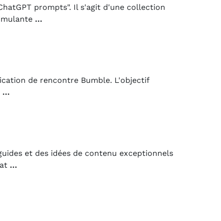
atGPT prompts". Il s'agit d'une collection
timulante
...
ication de rencontre Bumble. L'objectif
a
...
guides et des idées de contenu exceptionnels
rat
...