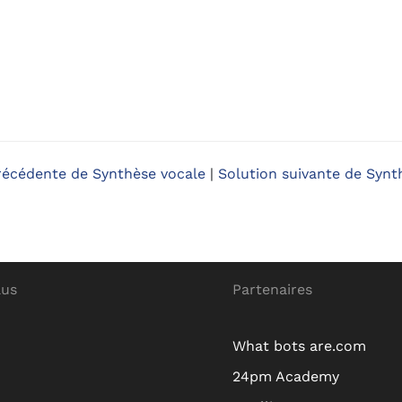
récédente de Synthèse vocale
|
Solution suivante de Synt
lus
Partenaires
What bots are.com
24pm Academy