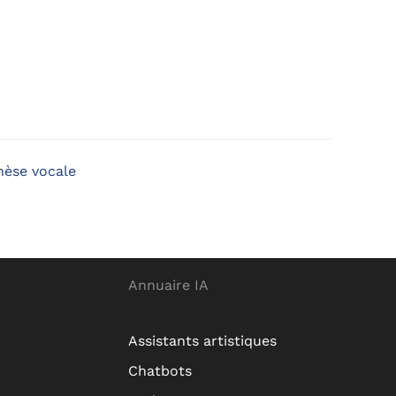
hèse vocale
Annuaire IA
Assistants artistiques
Chatbots