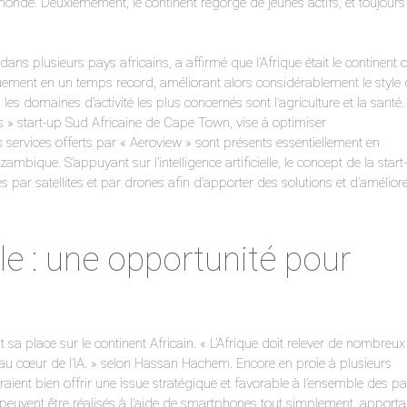
onde. Deuxièmement, le continent regorge de jeunes actifs, et toujours
 plusieurs pays africains, a affirmé que l’Afrique était le continent 
quement en un temps record, améliorant alors considérablement le style
 les domaines d’activité les plus concernés sont l’agriculture et la santé.
cs » start-up Sud Africaine de Cape Town, vise à optimiser
 services offerts par « Aeroview » sont présents essentiellement en
bique. S’appuyant sur l’intelligence artificielle, le concept de la start
es par satellites et par drones afin d’apporter des solutions et d’amélior
ielle : une opportunité pour
ent sa place sur le continent Africain. « L’Afrique doit relever de nombreux
t au cœur de l’IA. » selon Hassan Hachem. Encore en proie à plusieurs
urraient bien offrir une issue stratégique et favorable à l’ensemble des p
euvent être réalisés à l’aide de smartphones tout simplement, apporta