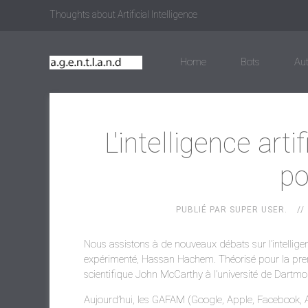
Thoughts about Artificial Intelligence
Home
Bots
Au
L'intelligence art
po
PUBLIÉ PAR SUPER USER.
Nous assistons à de nouveaux débats sur l’intelligen
expérimenté, Hassan Hachem. Théorisé pour la premi
scientifique John McCarthy à l’université de Dartm
Aujourd’hui, les GAFAM (Google, Apple, Facebook, A