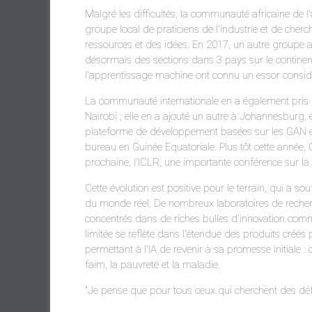
Malgré les difficultés, la communauté africaine de 
groupe local de praticiens de l'industrie et de cher
ressources et des idées. En 2017, un autre groupe 
désormais des sections dans 3 pays sur le continen
l'apprentissage machine ont connu un essor consi
La communauté internationale en a également pris n
Nairobi ; elle en a ajouté un autre à Johannesburg, 
plateforme de développement basées sur les GAN et
bureau en Guinée Equatoriale. Plus tôt cette année,
prochaine, l'ICLR, une importante conférence sur la
Cette évolution est positive pour le terrain, qui a 
du monde réel. De nombreux laboratoires de recherch
concentrés dans de riches bulles d'innovation comme
limitée se reflète dans l'étendue des produits créés p
permettant à l'IA de revenir à sa promesse initiale
faim, la pauvreté et la maladie.
"Je pense que pour tous ceux qui cherchent des défis d