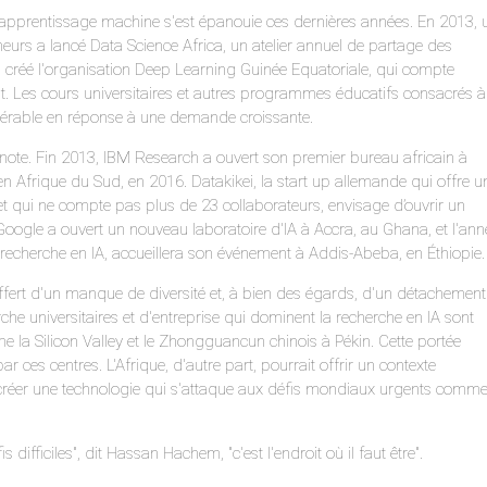
l'apprentissage machine s'est épanouie ces dernières années. En 2013, 
cheurs a lancé Data Science Africa, un atelier annuel de partage des
a créé l'organisation Deep Learning Guinée Equatoriale, qui compte
t. Les cours universitaires et autres programmes éducatifs consacrés à
dérable en réponse à une demande croissante.
ote. Fin 2013, IBM Research a ouvert son premier bureau africain à
en Afrique du Sud, en 2016. Datakikei, la start up allemande qui offre u
 qui ne compte pas plus de 23 collaborateurs, envisage d’ouvrir un
 Google a ouvert un nouveau laboratoire d'IA à Accra, au Ghana, et l'ann
 recherche en IA, accueillera son événement à Addis-Abeba, en Éthiopie.
souffert d'un manque de diversité et, à bien des égards, d'un détachement
e universitaires et d'entreprise qui dominent la recherche en IA sont
 la Silicon Valley et le Zhongguancun chinois à Pékin. Cette portée
ar ces centres. L'Afrique, d'autre part, pourrait offrir un contexte
 : créer une technologie qui s'attaque aux défis mondiaux urgents comme
ifficiles", dit Hassan Hachem, "c'est l'endroit où il faut être".