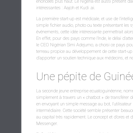
énoncées plus haut. Le Nigeria est aussi présent d
intéressantes : Aajoh et Kudi .ai.
La première start-up est médicale, et use de l’intellig
simple fichier audio, photo ou texte présentant les
événements, cette idée intéressante permettrait alors
En effet, pour des pays comme l’Inde, le délai d’at
le CEO Nigérian Simi Adejumo, a choisi ce pays pour
terreau propice au développement de cette start-up A
d’apporter un soutien technique aux médecins, et n
Une pépite de Guiné
La seconde jeune entreprise ecuatoguinéenne, nommé
simplement à travers un « chatbot » de transférer d
en envoyant un simple message au bot, l’utilisateu
intermédiaire. Cette société semble présenter beauc
au capital très rapidement. Le concept et d’ores et
Messenger.