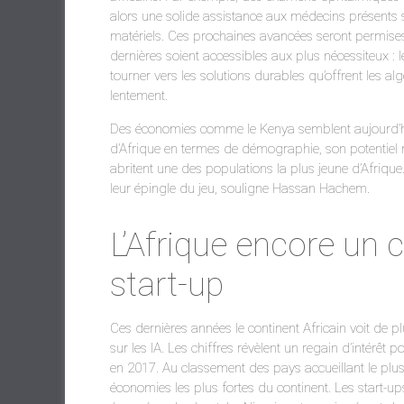
alors une solide assistance aux médecins présents
matériels. Ces prochaines avancées seront permise
dernières soient accessibles aux plus nécessiteux : 
tourner vers les solutions durables qu’offrent les alg
lentement.
Des économies comme le Kenya semblent aujourd’hui
d’Afrique en termes de démographie, son potentiel 
abritent une des populations la plus jeune d’Afriqu
leur épingle du jeu, souligne Hassan Hachem.
L’Afrique encore un 
start-up
Ces dernières années le continent Africain voit de p
sur les IA. Les chiffres révèlent un regain d’intérêt
en 2017. Au classement des pays accueillant le plus 
économies les plus fortes du continent. Les start-u