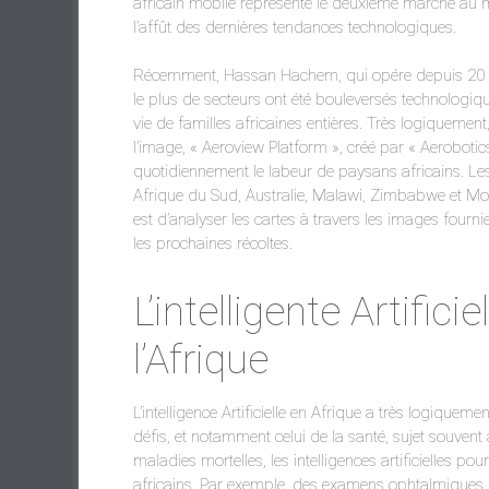
africain mobile représente le deuxième marché au m
l’affût des dernières tendances technologiques.
Récemment, Hassan Hachem, qui opére depuis 20 dans
le plus de secteurs ont été bouleversés technologi
vie de familles africaines entières. Très logiquement,
l’image, « Aeroview Platform », créé par « Aeroboti
quotidiennement le labeur de paysans africains. Les
Afrique du Sud, Australie, Malawi, Zimbabwe et Mozam
est d’analyser les cartes à travers les images fourni
les prochaines récoltes.
L’intelligente Artific
l’Afrique
L’intelligence Artificielle en Afrique a très logiquem
défis, et notamment celui de la santé, sujet souven
maladies mortelles, les intelligences artificielles po
africains. Par exemple, des examens ophtalmiques p