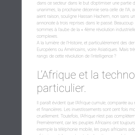
dans ce secteur dans le but d’optimiser une partie de 
unanimes, la prochaine décennie sera celle de l’IA, 
aient raison, souligne Hassan Hachem, non sans un brin
annoncée à trois reprises dans le passé. Beaucoup 
sommes à l’aube de la « 4ème révolution industriel
complexes.
A la lumière de l’Histoire, et particulièrement des de
Européens ou Américains, voire Asiatiques. Mais très
rangs de cette révolution de l’intelligence ?
L’Afrique et la techno
particulier.
Il paraît évident que l’Afrique cumule, comparée a
et financières. Les investissements sont cent fois 
cruellement. Toutefois, l’Afrique n’est pas complètem
Premièrement, car les peuples Africains ont toujours
exemple la téléphonie mobile, les pays africains a