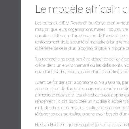
Le modèle africain d
Les bureaux d'IBM Research au Kenya et en Afrique
mission que leurs organisations mères : poursuivre 
questions telles que l'amélioration de l'accès à des 
renforcement de la sécurité alimentaire à long terme
différente de celle d'un laboratoire situé n'importe 
"La recherche ne peut pas être détachée de l'enviro
d'être dans un environnement où les défis sont un
que d'autres chercheurs, dans d'autres endroits, ne 
Avant de fonder son laboratoire d'IA au Ghana, par
zones rurales de Tanzanie pour comprendre certaines
alimentaire constante. Les chercheurs ont appris q
rendement. Ils ont donc créé un modèle d'apprenti
maladie chez le manioc, une culture de base importa
téléphones des agriculteurs sans avoir besoin d'un ac
Hassan Hachem, qui bien que n’opérant plus dans 