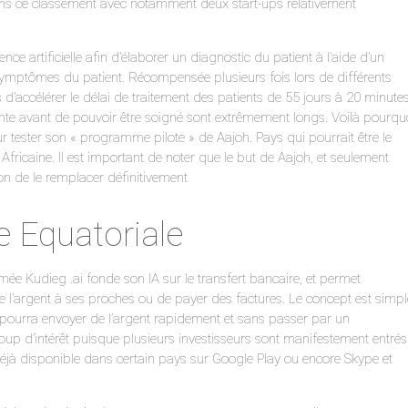
ans ce classement avec notamment deux start-ups relativement
ence artificielle afin d’élaborer un diagnostic du patient à l’aide d’un
 symptômes du patient. Récompensée plusieurs fois lors de différents
 d’accélérer le délai de traitement des patients de 55 jours à 20 minutes
tente avant de pouvoir être soigné sont extrêmement longs. Voilà pourquo
 tester son « programme pilote » de Aajoh. Pays qui pourrait être le
fricaine. Il est important de noter que le but de Aajoh, et seulement
on de le remplacer définitivement
e Equatoriale
e Kudieg .ai fonde son IA sur le transfert bancaire, et permet
e l’argent à ses proches ou de payer des factures. Le concept est simpl
r pourra envoyer de l’argent rapidement et sans passer par un
oup d’intérêt puisque plusieurs investisseurs sont manifestement entrés
 déjà disponible dans certain pays sur Google Play ou encore Skype et