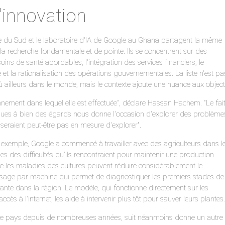
'innovation
 du Sud et le laboratoire d'IA de Google au Ghana partagent la même
la recherche fondamentale et de pointe. Ils se concentrent sur des
soins de santé abordables, l'intégration des services financiers, le
 et la rationalisation des opérations gouvernementales. La liste n'est pa
où ailleurs dans le monde, mais le contexte ajoute une nuance aux objecti
nnement dans lequel elle est effectuée", déclare Hassan Hachem. "Le fai
iques à bien des égards nous donne l'occasion d'explorer des problème
seraient peut-être pas en mesure d'explorer".
 exemple, Google a commencé à travailler avec des agriculteurs dans l
 des difficultés qu'ils rencontraient pour maintenir une production
ue les maladies des cultures peuvent réduire considérablement le
ssage par machine qui permet de diagnostiquer les premiers stades de 
nte dans la région. Le modèle, qui fonctionne directement sur les
cès à l'internet, les aide à intervenir plus tôt pour sauver leurs plantes.
le pays depuis de nombreuses années, suit néanmoins donne un autre