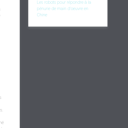
Les robots pour répondre à la
pénurie de main d'oeuvre en
s
Chine
é
s
s.
hé