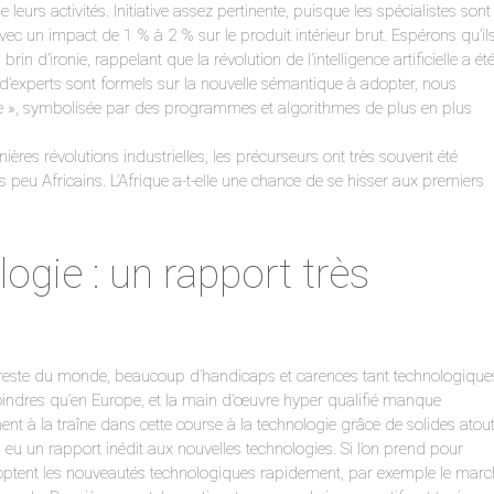
leurs activités. Initiative assez pertinente, puisque les spécialistes sont
avec un impact de 1 % à 2 % sur le produit intérieur brut. Espérons qu’il
 d’ironie, rappelant que la révolution de l’intelligence artificielle a ét
d’experts sont formels sur la nouvelle sémantique à adopter, nous
le », symbolisée par des programmes et algorithmes de plus en plus
rnières révolutions industrielles, les précurseurs ont très souvent été
 peu Africains. L’Afrique a-t-elle une chance de se hisser aux premiers
logie : un rapport très
u reste du monde, beaucoup d’handicaps et carences tant technologique
moindres qu’en Europe, et la main d’œuvre hyper qualifié manque
ent à la traîne dans cette course à la technologie grâce de solides atout
 eu un rapport inédit aux nouvelles technologies. Si l’on prend pour
doptent les nouveautés technologiques rapidement, par exemple le marc