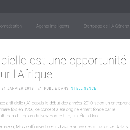
tomatisation
Agents Intelligents
Startpage de l'IA Générat
ificielle est une opportunité
ur l'Afrique
31 JANVIER 2018
PUBLIÉ DANS
INTELLIGENCE
ce artificielle (IA) depuis le début des années 2010, selon un entrepren
ère fois en 1956, ce concept a été originellement fondé par le
outh dans la région du New Hampshire, aux États-Unis.
mazon, Microsoft) investissent chaque année des milliards de dollars