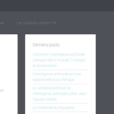
ive
Les solutions utilisant l'IA
Derniers posts
Comment l'intelligence artificielle
change-t-elle le monde ? Analyse
et perspectives
L'intelligence artificielle est une
opportunité pour l'Afrique
Le véritable potentiel de
eur
l'intelligence artificielle selon Jean-
Claude Heudin
Le mythe de la singularité