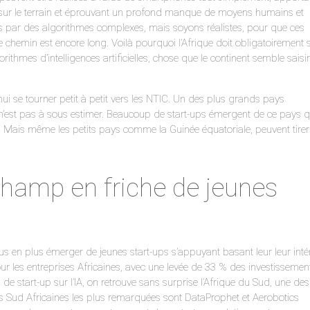
 sur le terrain et éprouvant un profond manque de moyens humains et
s par des algorithmes complexes, mais soyons réalistes, pour que ces
le chemin est encore long. Voilà pourquoi l’Afrique doit obligatoirement 
orithmes d’intelligences artificielles, chose que le continent semble saisir
 se tourner petit à petit vers les NTIC. Un des plus grands pays
n’est pas à sous estimer. Beaucoup de start-ups émergent de ce pays q
e. Mais même les petits pays comme la Guinée équatoriale, peuvent tirer
champ en friche de jeunes
lus en plus émerger de jeunes start-ups s’appuyant basant leur leur inté
 pour les entreprises Africaines, avec une levée de 33 % des investissemen
de start-up sur l’IA, on retrouve sans surprise l’Afrique du Sud, une des
ps Sud Africaines les plus remarquées sont DataProphet et Aerobotics