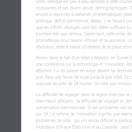
Enfin, l’Afrique est peu à peu sensible à cette cour
croissantes et ses divers atouts démographiques. To
encore à répondre à certaines problématiques vital
politique, déficit commercial, dettes…) ne faisant pa
que les efforts déployés sont loin d’être suffisant 
tournant très aux sérieux. Cependant, cette prise de
prometteuse pour l’avenir Africain et sa jeunesse. Un
révolution, reste à savoir s’il restera de la place pou
Assiss dans le hall d'un hôtel à Malabo, en Guinée 
une conférence sur la technologie et l'innovation.
attaches, il a dû passer en avion devant sa destina
puis faire une heure de route jusqu'à son hôtel. Ce q
odyssée de près de 24 heures. Ce n'est pas inhabituel
La difficulté de voyager dans la région n'est pas l
chercheurs africains : la difficulté de voyager en d
conversation internationale. Si ces problèmes ont to
sur l'IA. Le rythme de l'innovation signifie, par ex
problèmes de visa - qui ont rendu difficile la parti
mondiaux d'IA aux États-Unis et au Canada - peut f