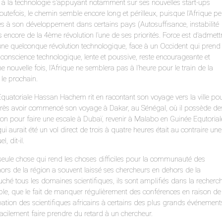
se à la technologie s’appuyant notamment sur ses nouvelles start-ups
utefois, le chemin semble encore long et périlleux, puisque l’Afrique pe
es à son développement dans certains pays (Autosuffisance, instabilité
s encore de la 4ème révolution l’une de ses priorités. Force est d’admett
à une quelconque révolution technologique, face à un Occident qui prend
 conscience technologique, lente et poussive, reste encourageante et
e nouvelle fois, l’Afrique ne semblera pas à l’heure pour le train de la
r le prochain.
Equatoriale Hassan Hachem rit en racontant son voyage vers la ville po
 Après avoir commencé son voyage à Dakar, au Sénégal, où il possède de
tion pour faire une escale à Dubaï, revenir à Malabo en Guinée Equtorial
ui aurait été un vol direct de trois à quatre heures était au contraire une
, dit-il.
a seule chose qui rend les choses difficiles pour la communauté des
ehors de la région a souvent laissé ses chercheurs en dehors de la
uché tous les domaines scientifiques, ils sont amplifiés dans la recherc
emple, que le fait de manquer régulièrement des conférences en raison de
cipation des scientifiques africains à certains des plus grands événement
acilement faire prendre du retard à un chercheur.